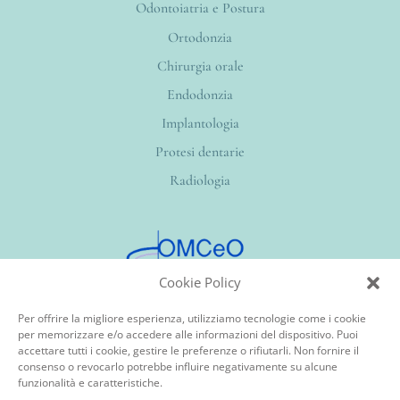
Odontoiatria e Postura
Ortodonzia
Chirurgia orale
Endodonzia
Implantologia
Protesi dentarie
Radiologia
Cookie Policy
Per offrire la migliore esperienza, utilizziamo tecnologie come i cookie
per memorizzare e/o accedere alle informazioni del dispositivo. Puoi
accettare tutti i cookie, gestire le preferenze o rifiutarli. Non fornire il
Studio Odontoiatrico
Dr. Ramella
consenso o revocarlo potrebbe influire negativamente su alcune
Ordine dei Medici Chirurghi e degli Odontoiatrici
funzionalità e caratteristiche.
della Provincia di Milano.