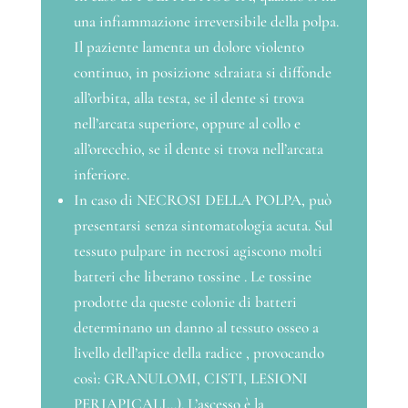
una infiammazione irreversibile della polpa.
Il paziente lamenta un dolore violento
continuo, in posizione sdraiata si diffonde
all’orbita, alla testa, se il dente si trova
nell’arcata superiore, oppure al collo e
all’orecchio,
se
il dente si trova nell’arcata
inferiore.
In caso di NECROSI DELLA POLPA, può
presentarsi senza sintomatologia acuta. Sul
tessuto pulpare in necrosi agiscono molti
batteri che liberano tossine . Le tossine
prodotte da queste colonie di batteri
determinano un danno al tessuto osseo a
livello dell’apice della radice , provocando
così: GRANULOMI, CISTI, LESIONI
PERIAPICALI…). L’ascesso è la