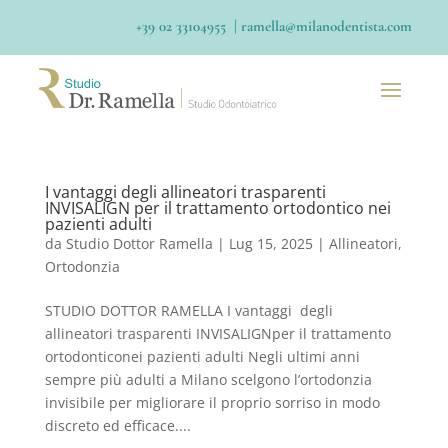
|
+39 02 33104955
ramella@milanodentista.com
I vantaggi degli allineatori trasparenti
INVISALIGN per il trattamento ortodontico nei
pazienti adulti
da
Studio Dottor Ramella
|
Lug 15, 2025
|
Allineatori
,
Ortodonzia
STUDIO DOTTOR RAMELLA I vantaggi degli
allineatori trasparenti INVISALIGNper il trattamento
ortodonticonei pazienti adulti Negli ultimi anni
sempre più adulti a Milano scelgono l’ortodonzia
invisibile per migliorare il proprio sorriso in modo
discreto ed efficace....